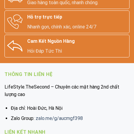
Giao hàng toàn quốc, nhanh chóng.
Hỗ trợ trực tiếp
Nhanh gọn, chính xác, online 24/7
Cam Kết Nguồn Hàng
Hỏi Đáp Tức Thì
THÔNG TIN LIÊN HỆ
LifeStyle.TheSecond – Chuyên các mặt hàng 2nd chất
lượng cao
Địa chỉ: Hoài Đức, Hà Nội
Zalo Group:
zalo.me/g/aucmgf398
LIÊN KẾT NHANH