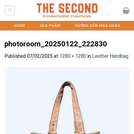
Skip
to
content
HOME
SẢN PHẨM
HƯỚNG DẪN MUA HÀNG
photoroom_20250122_222830
Published
07/02/2025
at
1280 × 1280
in
Leather Handbag