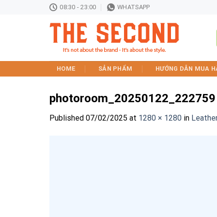
Skip
08:30 - 23:00
WHATSAPP
to
content
HOME
SẢN PHẨM
HƯỚNG DẪN MUA H
photoroom_20250122_222759
Published
07/02/2025
at
1280 × 1280
in
Leathe