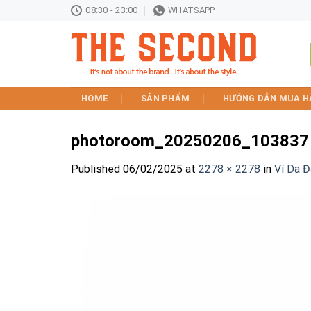
Skip
08:30 - 23:00
WHATSAPP
to
content
HOME
SẢN PHẨM
HƯỚNG DẪN MUA H
photoroom_20250206_103837
Published
06/02/2025
at
2278 × 2278
in
Ví Da Đ