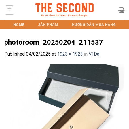
Skip
to
content
HOME
SẢN PHẨM
HƯỚNG DẪN MUA HÀNG
photoroom_20250204_211537
Published
04/02/2025
at
1923 × 1923
in
Ví Dài