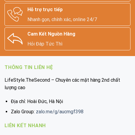
Hỗ trợ trực tiếp
Nhanh gọn, chính xác, online 24/7
Cam Kết Nguồn Hàng
Hỏi Đáp Tức Thì
THÔNG TIN LIÊN HỆ
LifeStyle.TheSecond – Chuyên các mặt hàng 2nd chất
lượng cao
Địa chỉ: Hoài Đức, Hà Nội
Zalo Group:
zalo.me/g/aucmgf398
LIÊN KẾT NHANH