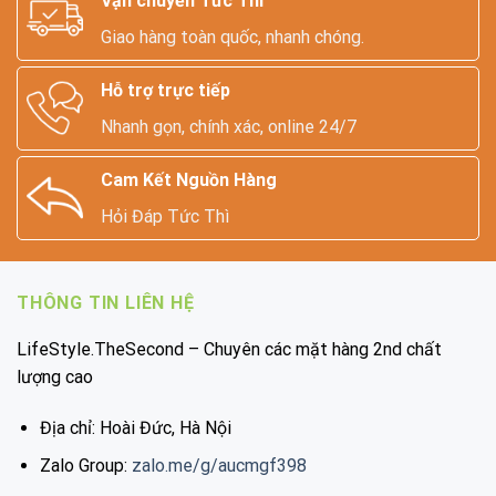
Vận chuyển Tức Thì
Giao hàng toàn quốc, nhanh chóng.
Hỗ trợ trực tiếp
Nhanh gọn, chính xác, online 24/7
Cam Kết Nguồn Hàng
Hỏi Đáp Tức Thì
THÔNG TIN LIÊN HỆ
LifeStyle.TheSecond – Chuyên các mặt hàng 2nd chất
lượng cao
Địa chỉ: Hoài Đức, Hà Nội
Zalo Group:
zalo.me/g/aucmgf398