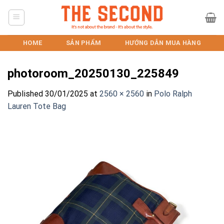
Skip
to
content
HOME
SẢN PHẨM
HƯỚNG DẪN MUA HÀNG
photoroom_20250130_225849
Published
30/01/2025
at
2560 × 2560
in
Polo Ralph
Lauren Tote Bag