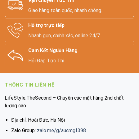
Vận chuyển Tức Thì
Giao hàng toàn quốc, nhanh chóng.
Hỗ trợ trực tiếp
Nhanh gọn, chính xác, online 24/7
Cam Kết Nguồn Hàng
Hỏi Đáp Tức Thì
THÔNG TIN LIÊN HỆ
LifeStyle.TheSecond – Chuyên các mặt hàng 2nd chất
lượng cao
Địa chỉ: Hoài Đức, Hà Nội
Zalo Group:
zalo.me/g/aucmgf398