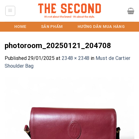
Skip
to
content
HOME
SẢN PHẨM
HƯỚNG DẪN MUA HÀNG
photoroom_20250121_204708
Published
29/01/2025
at
2348 × 2348
in
Must de Cartier
Shoulder Bag