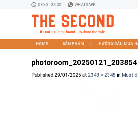
Skip
08:30 - 23:00
WHATSAPP
to
content
HOME
SẢN PHẨM
HƯỚNG DẪN MUA H
photoroom_20250121_203854
Published
29/01/2025
at
2348 × 2348
in
Must de