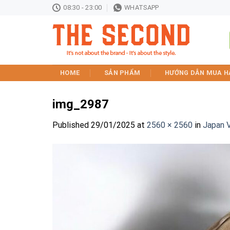
Skip
08:30 - 23:00
WHATSAPP
to
content
HOME
SẢN PHẨM
HƯỚNG DẪN MUA H
img_2987
Published
29/01/2025
at
2560 × 2560
in
Japan 