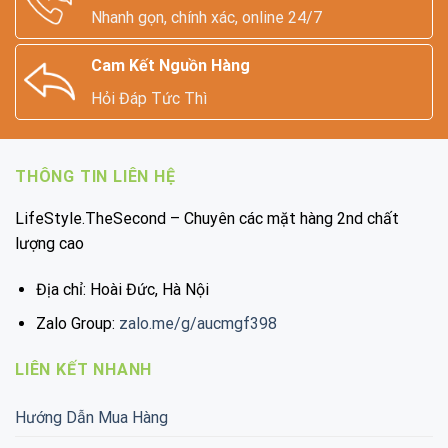
Nhanh gọn, chính xác, online 24/7
Cam Kết Nguồn Hàng
Hỏi Đáp Tức Thì
THÔNG TIN LIÊN HỆ
LifeStyle.TheSecond – Chuyên các mặt hàng 2nd chất
lượng cao
Địa chỉ: Hoài Đức, Hà Nội
Zalo Group:
zalo.me/g/aucmgf398
LIÊN KẾT NHANH
Hướng Dẫn Mua Hàng