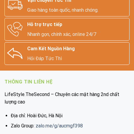
Vận chuyển Tức Thì
Giao hàng toàn quốc, nhanh chóng.
Hỗ trợ trực tiếp
Nhanh gọn, chính xác, online 24/7
Cam Kết Nguồn Hàng
Hỏi Đáp Tức Thì
THÔNG TIN LIÊN HỆ
LifeStyle.TheSecond – Chuyên các mặt hàng 2nd chất
lượng cao
Địa chỉ: Hoài Đức, Hà Nội
Zalo Group:
zalo.me/g/aucmgf398