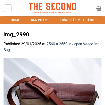
Skip
to
content
HOME
SẢN PHẨM
HƯỚNG DẪN MUA HÀNG
img_2990
Published
29/01/2025
at
2560 × 2560
in
Japan Vasco Mail
Bag