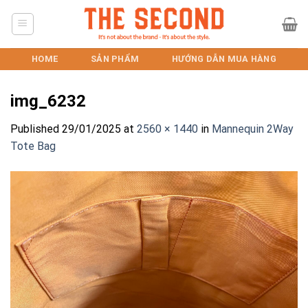
Skip
to
content
HOME
SẢN PHẨM
HƯỚNG DẪN MUA HÀNG
img_6232
Published
29/01/2025
at
2560 × 1440
in
Mannequin 2Way
Tote Bag