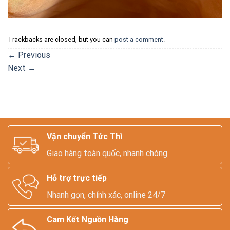
Trackbacks are closed, but you can
post a comment
.
←
Previous
Next
→
Vận chuyển Tức Thì
Giao hàng toàn quốc, nhanh chóng.
Hỗ trợ trực tiếp
Nhanh gọn, chính xác, online 24/7
Cam Kết Nguồn Hàng