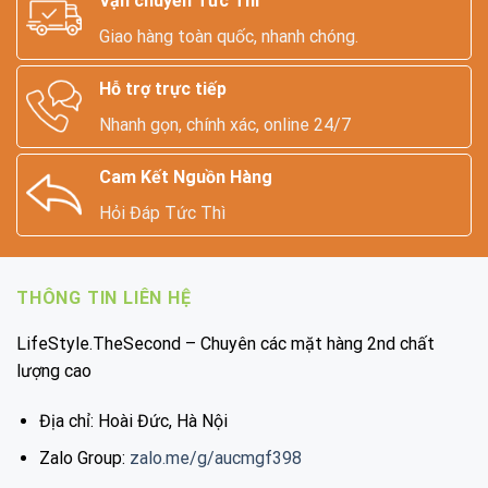
Vận chuyển Tức Thì
Giao hàng toàn quốc, nhanh chóng.
Hỗ trợ trực tiếp
Nhanh gọn, chính xác, online 24/7
Cam Kết Nguồn Hàng
Hỏi Đáp Tức Thì
THÔNG TIN LIÊN HỆ
LifeStyle.TheSecond – Chuyên các mặt hàng 2nd chất
lượng cao
Địa chỉ: Hoài Đức, Hà Nội
Zalo Group:
zalo.me/g/aucmgf398