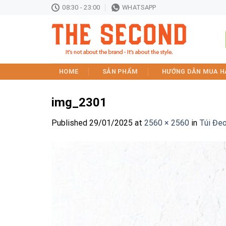
Skip
08:30 - 23:00
WHATSAPP
to
content
HOME
SẢN PHẨM
HƯỚNG DẪN MUA H
img_2301
Published
29/01/2025
at
2560 × 2560
in
Túi Đeo