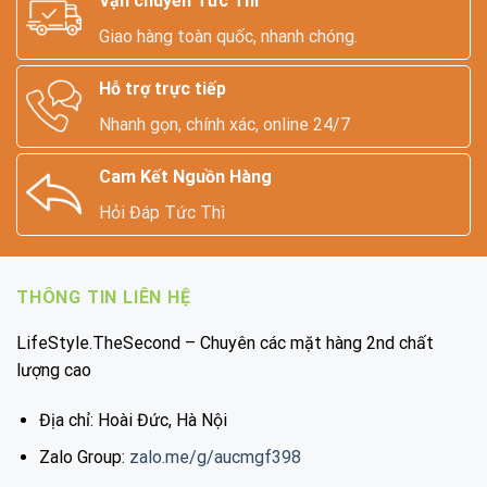
Vận chuyển Tức Thì
Giao hàng toàn quốc, nhanh chóng.
Hỗ trợ trực tiếp
Nhanh gọn, chính xác, online 24/7
Cam Kết Nguồn Hàng
Hỏi Đáp Tức Thì
THÔNG TIN LIÊN HỆ
LifeStyle.TheSecond – Chuyên các mặt hàng 2nd chất
lượng cao
Địa chỉ: Hoài Đức, Hà Nội
Zalo Group:
zalo.me/g/aucmgf398