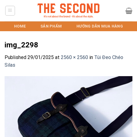
Skip
to
content
HOME
SẢN PHẨM
HƯỚNG DẪN MUA HÀNG
img_2298
Published
29/01/2025
at
2560 × 2560
in
Túi Đeo Chéo
Silas