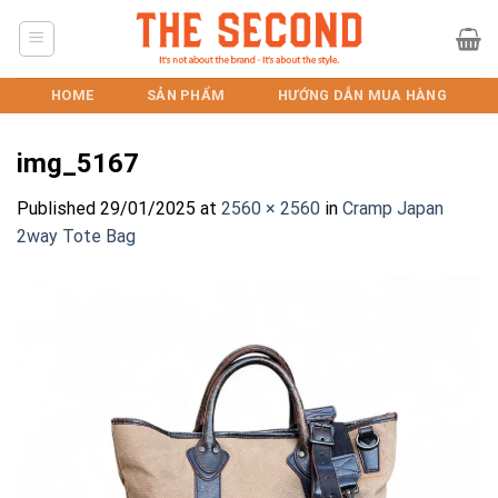
Skip
to
content
HOME
SẢN PHẨM
HƯỚNG DẪN MUA HÀNG
img_5167
Published
29/01/2025
at
2560 × 2560
in
Cramp Japan
2way Tote Bag