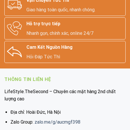
Vận chuyển Tức Thì
Giao hàng toàn quốc, nhanh chóng.
Hỗ trợ trực tiếp
Nhanh gọn, chính xác, online 24/7
Cam Kết Nguồn Hàng
Hỏi Đáp Tức Thì
THÔNG TIN LIÊN HỆ
LifeStyle.TheSecond – Chuyên các mặt hàng 2nd chất
lượng cao
Địa chỉ: Hoài Đức, Hà Nội
Zalo Group:
zalo.me/g/aucmgf398