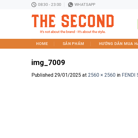
Skip
08:30 - 23:00
WHATSAPP
to
content
HOME
SẢN PHẨM
HƯỚNG DẪN MUA H
img_7009
Published
29/01/2025
at
2560 × 2560
in
FENDI 