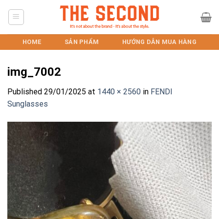
Skip
to
content
HOME
SẢN PHẨM
HƯỚNG DẪN MUA HÀNG
img_7002
Published
29/01/2025
at
1440 × 2560
in
FENDI
Sunglasses