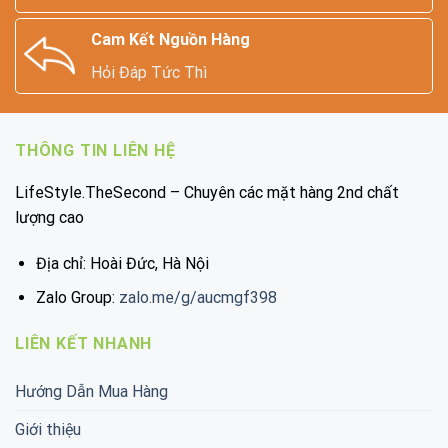
Cam Kết Nguồn Hàng
Hỏi Đáp Tức Thì
THÔNG TIN LIÊN HỆ
LifeStyle.TheSecond – Chuyên các mặt hàng 2nd chất
lượng cao
Địa chỉ: Hoài Đức, Hà Nội
Zalo Group:
zalo.me/g/aucmgf398
LIÊN KẾT NHANH
Hướng Dẫn Mua Hàng
Giới thiệu