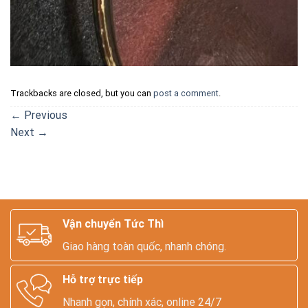
Trackbacks are closed, but you can
post a comment
.
←
Previous
Next
→
Vận chuyển Tức Thì
Giao hàng toàn quốc, nhanh chóng.
Hỗ trợ trực tiếp
Nhanh gọn, chính xác, online 24/7