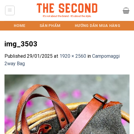
Skip
to
content
HOME
SẢN PHẨM
HƯỚNG DẪN MUA HÀNG
img_3503
Published
29/01/2025
at
1920 × 2560
in
Campomaggi
2way Bag