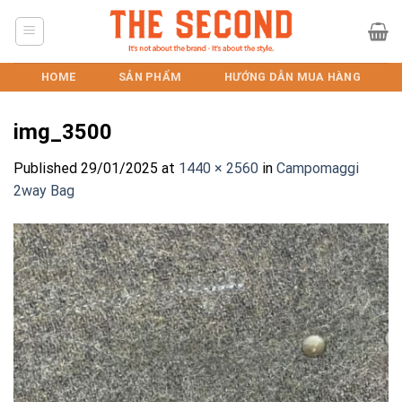
Skip
to
content
HOME
SẢN PHẨM
HƯỚNG DẪN MUA HÀNG
img_3500
Published
29/01/2025
at
1440 × 2560
in
Campomaggi
2way Bag