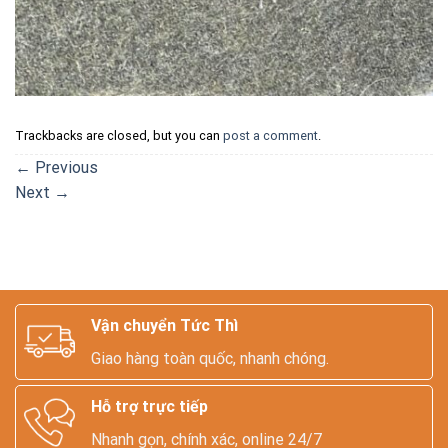
Trackbacks are closed, but you can
post a comment
.
←
Previous
Next
→
Vận chuyển Tức Thì
Giao hàng toàn quốc, nhanh chóng.
Hỗ trợ trực tiếp
Nhanh gọn, chính xác, online 24/7