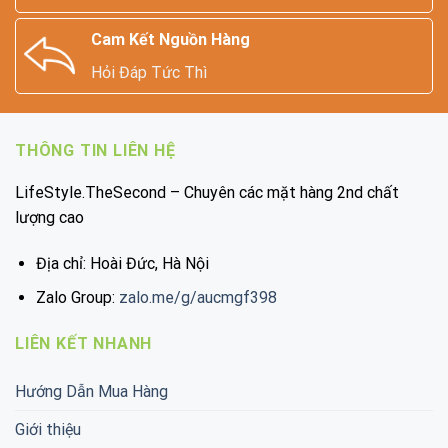
Cam Kết Nguồn Hàng
Hỏi Đáp Tức Thì
THÔNG TIN LIÊN HỆ
LifeStyle.TheSecond – Chuyên các mặt hàng 2nd chất
lượng cao
Địa chỉ: Hoài Đức, Hà Nội
Zalo Group:
zalo.me/g/aucmgf398
LIÊN KẾT NHANH
Hướng Dẫn Mua Hàng
Giới thiệu