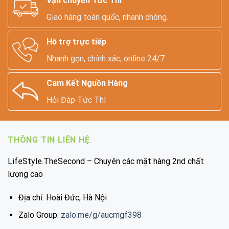
Vận chuyển Tức Thì
Giao hàng toàn quốc, nhanh chóng.
Hỗ trợ trực tiếp
Nhanh gọn, chính xác, online 24/7
Cam Kết Nguồn Hàng
Hỏi Đáp Tức Thì
THÔNG TIN LIÊN HỆ
LifeStyle.TheSecond – Chuyên các mặt hàng 2nd chất
lượng cao
Địa chỉ: Hoài Đức, Hà Nội
Zalo Group:
zalo.me/g/aucmgf398