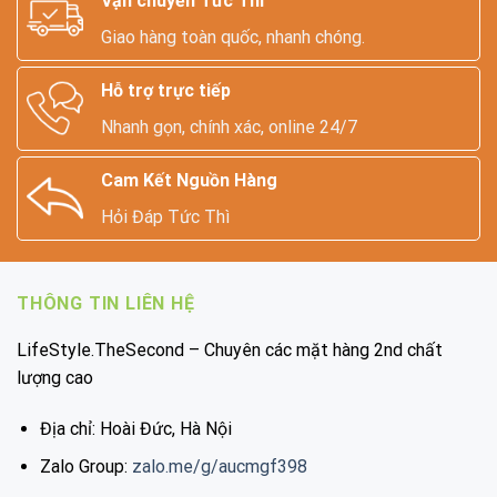
Vận chuyển Tức Thì
Giao hàng toàn quốc, nhanh chóng.
Hỗ trợ trực tiếp
Nhanh gọn, chính xác, online 24/7
Cam Kết Nguồn Hàng
Hỏi Đáp Tức Thì
THÔNG TIN LIÊN HỆ
LifeStyle.TheSecond – Chuyên các mặt hàng 2nd chất
lượng cao
Địa chỉ: Hoài Đức, Hà Nội
Zalo Group:
zalo.me/g/aucmgf398