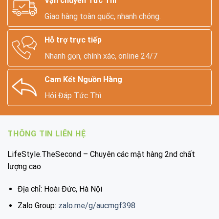
Vận chuyển Tức Thì
Giao hàng toàn quốc, nhanh chóng.
Hỗ trợ trực tiếp
Nhanh gọn, chính xác, online 24/7
Cam Kết Nguồn Hàng
Hỏi Đáp Tức Thì
THÔNG TIN LIÊN HỆ
LifeStyle.TheSecond – Chuyên các mặt hàng 2nd chất
lượng cao
Địa chỉ: Hoài Đức, Hà Nội
Zalo Group:
zalo.me/g/aucmgf398