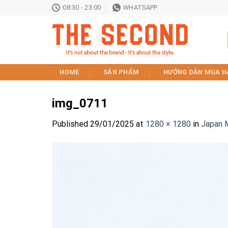
Skip
08:30 - 23:00
WHATSAPP
to
content
HOME
SẢN PHẨM
HƯỚNG DẪN MUA H
img_0711
Published
29/01/2025
at
1280 × 1280
in
Japan 