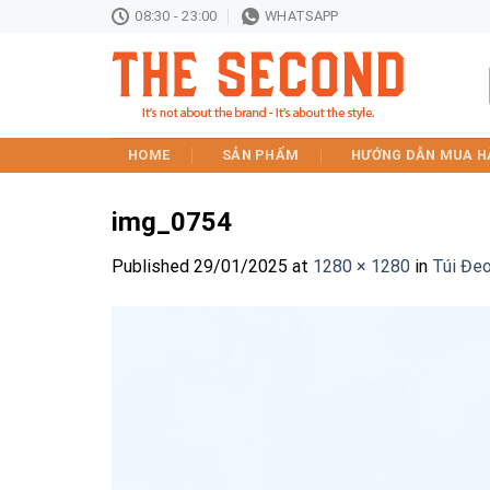
Skip
08:30 - 23:00
WHATSAPP
to
content
HOME
SẢN PHẨM
HƯỚNG DẪN MUA H
img_0754
Published
29/01/2025
at
1280 × 1280
in
Túi Đe