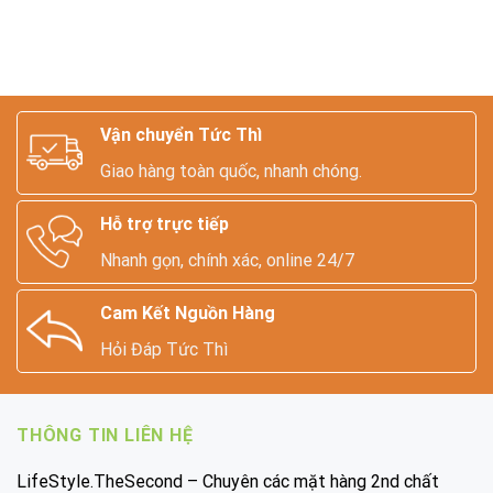
Vận chuyển Tức Thì
Giao hàng toàn quốc, nhanh chóng.
Hỗ trợ trực tiếp
Nhanh gọn, chính xác, online 24/7
Cam Kết Nguồn Hàng
Hỏi Đáp Tức Thì
THÔNG TIN LIÊN HỆ
LifeStyle.TheSecond – Chuyên các mặt hàng 2nd chất