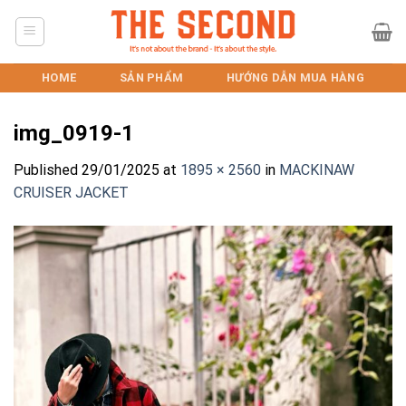
Skip
to
content
HOME
SẢN PHẨM
HƯỚNG DẪN MUA HÀNG
img_0919-1
Published
29/01/2025
at
1895 × 2560
in
MACKINAW
CRUISER JACKET