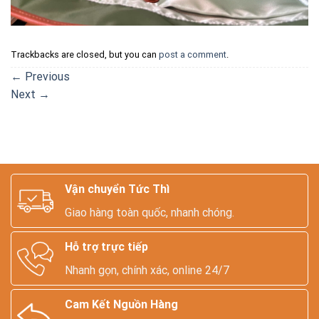
Trackbacks are closed, but you can
post a comment
.
←
Previous
Next
→
Vận chuyển Tức Thì
Giao hàng toàn quốc, nhanh chóng.
Hỗ trợ trực tiếp
Nhanh gọn, chính xác, online 24/7
Cam Kết Nguồn Hàng