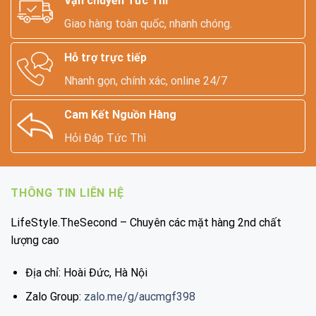
Vận chuyển Tức Thì
Giao hàng toàn quốc, nhanh chóng.
Hỗ trợ trực tiếp
Nhanh gọn, chính xác, online 24/7
Cam Kết Nguồn Hàng
Hỏi Đáp Tức Thì
THÔNG TIN LIÊN HỆ
LifeStyle.TheSecond – Chuyên các mặt hàng 2nd chất
lượng cao
Địa chỉ: Hoài Đức, Hà Nội
Zalo Group:
zalo.me/g/aucmgf398