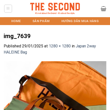
Skip
to
content
HOME
SẢN PHẨM
HƯỚNG DẪN MUA HÀNG
img_7639
Published
29/01/2025
at
1280 × 1280
in
Japan 2way
HALEINE Bag