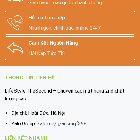
Giao hàng toàn quốc, nhanh chóng.
Hỗ trợ trực tiếp
Nhanh gọn, chính xác, online 24/7
Cam Kết Nguồn Hàng
Hỏi Đáp Tức Thì
THÔNG TIN LIÊN HỆ
LifeStyle.TheSecond – Chuyên các mặt hàng 2nd chất
lượng cao
Địa chỉ: Hoài Đức, Hà Nội
Zalo Group:
zalo.me/g/aucmgf398
LIÊN KẾT NHANH