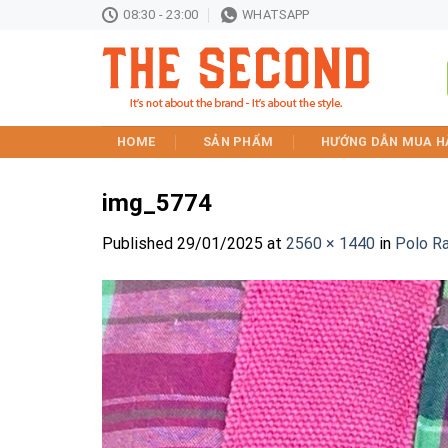
Skip
08:30 - 23:00
WHATSAPP
to
content
HOME
SẢN PHẨM
HƯỚNG DẪN MUA H
img_5774
Published
29/01/2025
at
2560 × 1440
in
Polo R