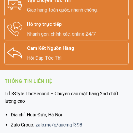
Vận chuyển Tức Thì
Giao hàng toàn quốc, nhanh chóng.
Hỗ trợ trực tiếp
Nhanh gọn, chính xác, online 24/7
Cam Kết Nguồn Hàng
Hỏi Đáp Tức Thì
THÔNG TIN LIÊN HỆ
LifeStyle.TheSecond – Chuyên các mặt hàng 2nd chất
lượng cao
Địa chỉ: Hoài Đức, Hà Nội
Zalo Group:
zalo.me/g/aucmgf398