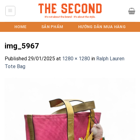
Skip
to
content
HOME
SẢN PHẨM
HƯỚNG DẪN MUA HÀNG
img_5967
Published
29/01/2025
at
1280 × 1280
in
Ralph Lauren
Tote Bag