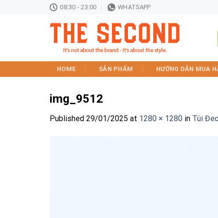
Skip
08:30 - 23:00
WHATSAPP
to
content
HOME
SẢN PHẨM
HƯỚNG DẪN MUA H
img_9512
Published
29/01/2025
at
1280 × 1280
in
Túi Đe