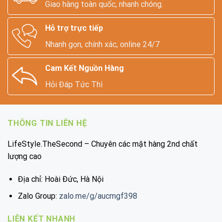
Giao hàng toàn quốc, nhanh chóng.
Hỗ trợ trực tiếp
Nhanh gọn, chính xác, online 24/7
Cam Kết Nguồn Hàng
Hỏi Đáp Tức Thì
THÔNG TIN LIÊN HỆ
LifeStyle.TheSecond – Chuyên các mặt hàng 2nd chất
lượng cao
Địa chỉ: Hoài Đức, Hà Nội
Zalo Group:
zalo.me/g/aucmgf398
LIÊN KẾT NHANH