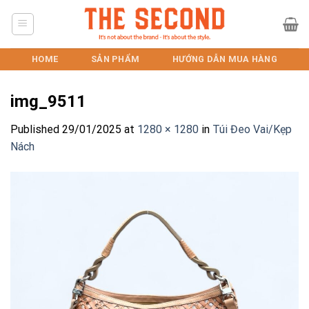
Skip
to
content
HOME
SẢN PHẨM
HƯỚNG DẪN MUA HÀNG
img_9511
Published
29/01/2025
at
1280 × 1280
in
Túi Đeo Vai/Kẹp
Nách