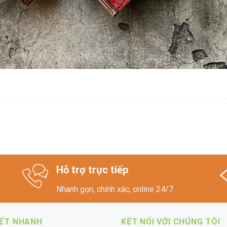
Hỗ trợ trực tiếp
Nhanh gọn, chính xác, online 24/7
KẾT NHANH
KẾT NỐI VỚI CHÚNG TÔI