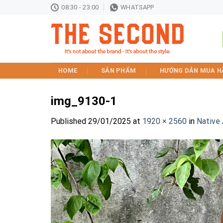
Skip
08:30 - 23:00
WHATSAPP
to
content
HOME
SẢN PHẨM
HƯỚNG DẪN MUA H
img_9130-1
Published
29/01/2025
at
1920 × 2560
in
Native 