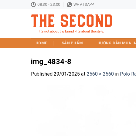
Skip
08:30 - 23:00
WHATSAPP
to
content
HOME
SẢN PHẨM
HƯỚNG DẪN MUA H
img_4834-8
Published
29/01/2025
at
2560 × 2560
in
Polo R