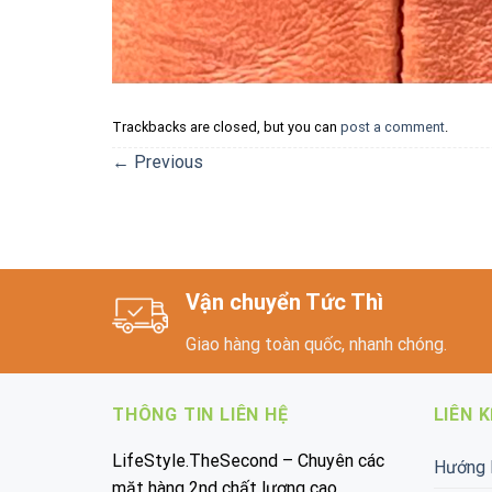
Trackbacks are closed, but you can
post a comment
.
←
Previous
Vận chuyển Tức Thì
Giao hàng toàn quốc, nhanh chóng.
THÔNG TIN LIÊN HỆ
LIÊN 
LifeStyle.TheSecond – Chuyên các
Hướng 
mặt hàng 2nd chất lượng cao