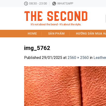
Skip
08:30 - 23:00
WHATSAPP
to
content
HOME
SẢN PHẨM
HƯỚNG DẪN MUA H
img_5762
Published
29/01/2025
at
2560 × 2560
in
Leathe