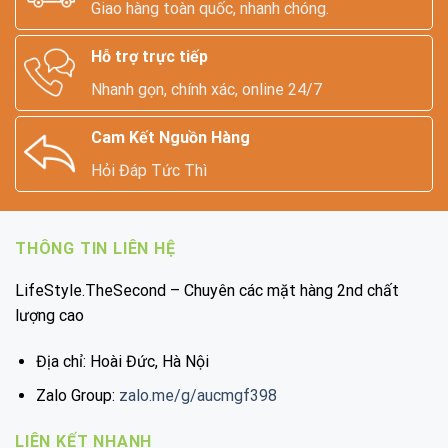
Giao hàng toàn quốc, nhanh chóng.
Hỗ trợ trực tiếp
Nhanh gọn, chính xác, online 24/7
Cam Kết Nguồn Hàng
Hỏi Đáp Tức Thì
THÔNG TIN LIÊN HỆ
LifeStyle.TheSecond – Chuyên các mặt hàng 2nd chất
lượng cao
Địa chỉ: Hoài Đức, Hà Nội
Zalo Group:
zalo.me/g/aucmgf398
LIÊN KẾT NHANH