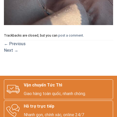
Trackbacks are closed, but you can
post a comment
.
←
Previous
Next
→
Vận chuyển Tức Thì
Giao hàng toàn quốc, nhanh chóng.
Hỗ trợ trực tiếp
Nhanh gọn, chính xác, online 24/7