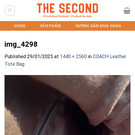
Skip
to
content
HOME
SẢN PHẨM
HƯỚNG DẪN MUA HÀNG
img_4298
Published
29/01/2025
at
1440 × 2560
in
COACH Leather
Tote Bag