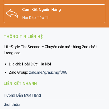
Cam Kết Nguồn Hàng
Hỏi Đáp Tức Thì
THÔNG TIN LIÊN HỆ
LifeStyle.TheSecond – Chuyên các mặt hàng 2nd chất
lượng cao
Địa chỉ: Hoài Đức, Hà Nội
Zalo Group:
zalo.me/g/aucmgf398
LIÊN KẾT NHANH
Hướng Dẫn Mua Hàng
Giới thiệu