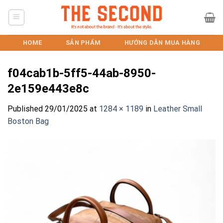
Skip
to
content
HOME
SẢN PHẨM
HƯỚNG DẪN MUA HÀNG
f04cab1b-5ff5-44ab-8950-
2e159e443e8c
Published
29/01/2025
at
1284 × 1189
in
Leather Small
Boston Bag