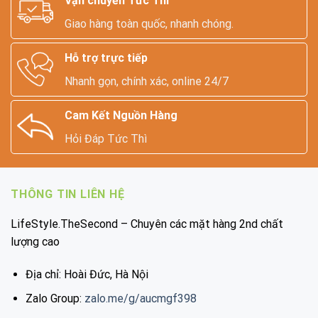
Vận chuyển Tức Thì
Giao hàng toàn quốc, nhanh chóng.
Hỗ trợ trực tiếp
Nhanh gọn, chính xác, online 24/7
Cam Kết Nguồn Hàng
Hỏi Đáp Tức Thì
THÔNG TIN LIÊN HỆ
LifeStyle.TheSecond – Chuyên các mặt hàng 2nd chất
lượng cao
Địa chỉ: Hoài Đức, Hà Nội
Zalo Group:
zalo.me/g/aucmgf398