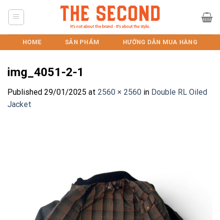
Skip
to
content
HOME
SẢN PHẨM
HƯỚNG DẪN MUA HÀNG
img_4051-2-1
Published
29/01/2025
at
2560 × 2560
in
Double RL Oiled
Jacket