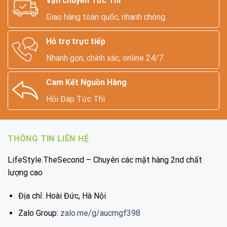
Vận chuyển Tức Thì
Giao hàng toàn quốc, nhanh chóng.
Hỗ trợ trực tiếp
Nhanh gọn, chính xác, online 24/7
Cam Kết Nguồn Hàng
Hỏi Đáp Tức Thì
THÔNG TIN LIÊN HỆ
LifeStyle.TheSecond – Chuyên các mặt hàng 2nd chất
lượng cao
Địa chỉ: Hoài Đức, Hà Nội
Zalo Group:
zalo.me/g/aucmgf398