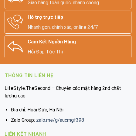
Giao hàng toàn quốc, nhanh chóng.
Hỗ trợ trực tiếp
Nhanh gọn, chính xác, online 24/7
Cam Kết Nguồn Hàng
Hỏi Đáp Tức Thì
THÔNG TIN LIÊN HỆ
LifeStyle.TheSecond – Chuyên các mặt hàng 2nd chất
lượng cao
Địa chỉ: Hoài Đức, Hà Nội
Zalo Group:
zalo.me/g/aucmgf398
LIÊN KẾT NHANH