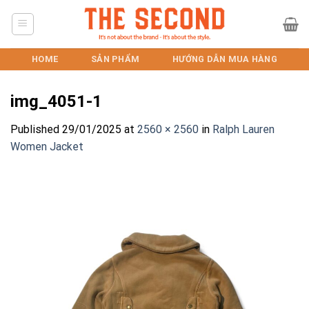
Skip
to
content
HOME
SẢN PHẨM
HƯỚNG DẪN MUA HÀNG
img_4051-1
Published
29/01/2025
at
2560 × 2560
in
Ralph Lauren
Women Jacket