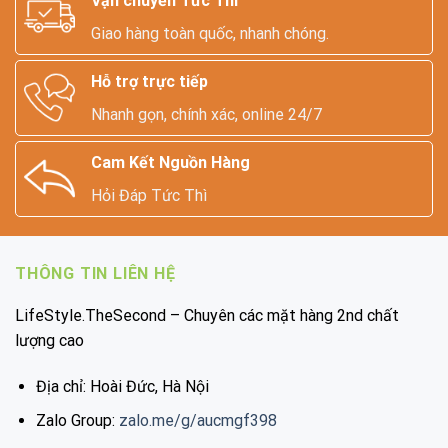
Vận chuyển Tức Thì
Giao hàng toàn quốc, nhanh chóng.
Hỗ trợ trực tiếp
Nhanh gọn, chính xác, online 24/7
Cam Kết Nguồn Hàng
Hỏi Đáp Tức Thì
THÔNG TIN LIÊN HỆ
LifeStyle.TheSecond – Chuyên các mặt hàng 2nd chất
lượng cao
Địa chỉ: Hoài Đức, Hà Nội
Zalo Group:
zalo.me/g/aucmgf398