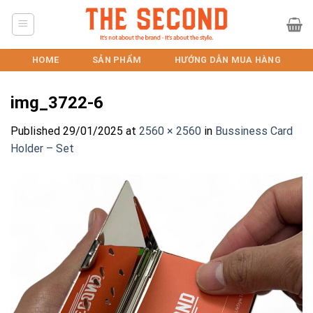
Skip
to
content
HOME
SẢN PHẨM
HƯỚNG DẪN MUA HÀNG
img_3722-6
Published
29/01/2025
at
2560 × 2560
in
Bussiness Card
Holder – Set