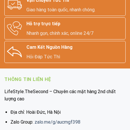
Vận chuyển Tức Thì
Giao hàng toàn quốc, nhanh chóng.
Hỗ trợ trực tiếp
Nhanh gọn, chính xác, online 24/7
Cam Kết Nguồn Hàng
Hỏi Đáp Tức Thì
THÔNG TIN LIÊN HỆ
LifeStyle.TheSecond – Chuyên các mặt hàng 2nd chất
lượng cao
Địa chỉ: Hoài Đức, Hà Nội
Zalo Group:
zalo.me/g/aucmgf398