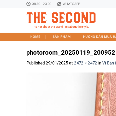
Skip
08:30 - 23:00
WHATSAPP
to
content
HOME
SẢN PHẨM
HƯỚNG DẪN MUA H
photoroom_20250119_200952
Published
29/01/2025
at
2472 × 2472
in
Ví Bản