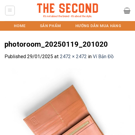
Skip
to
content
HOME
SẢN PHẨM
HƯỚNG DẪN MUA HÀNG
photoroom_20250119_201020
Published
29/01/2025
at
2472 × 2472
in
Ví Bản Đồ