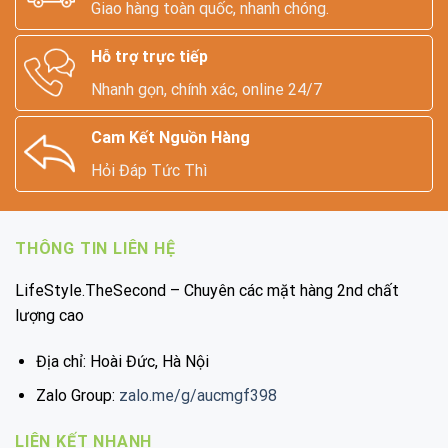
Giao hàng toàn quốc, nhanh chóng.
Hỗ trợ trực tiếp
Nhanh gọn, chính xác, online 24/7
Cam Kết Nguồn Hàng
Hỏi Đáp Tức Thì
THÔNG TIN LIÊN HỆ
LifeStyle.TheSecond – Chuyên các mặt hàng 2nd chất
lượng cao
Địa chỉ: Hoài Đức, Hà Nội
Zalo Group:
zalo.me/g/aucmgf398
LIÊN KẾT NHANH